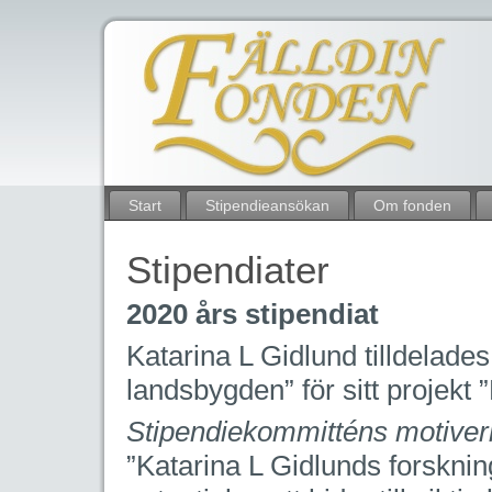
Start
Stipendieansökan
Om fonden
Stipendiater
2020 års stipendiat
Katarina L Gidlund tilldelade
landsbygden” för sitt projekt 
Stipendiekommitténs motiver
”Katarina L Gidlunds forsknin