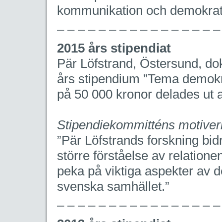
kommunikation och demokratin
– – – – – – – – – – – – – – – –
2015 års stipendiat
Pär Löfstrand, Östersund, dok
års stipendium ”Tema demok
på 50 000 kronor delades ut a
Stipendiekommitténs motiver
”Pär Löfstrands forskning bid
större förståelse av relatio
peka på viktiga aspekter av 
svenska samhället.”
– – – – – – – – – – – – – – – –